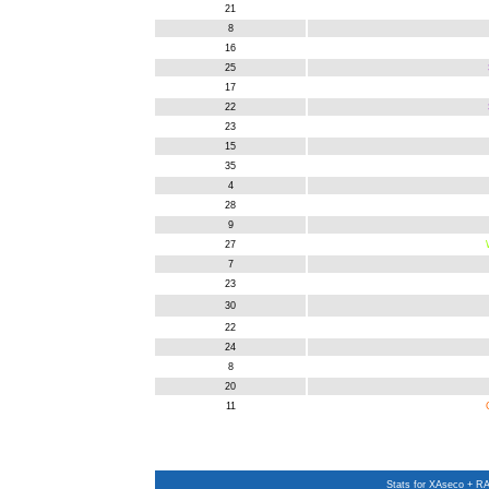
21
8
16
25
17
22
23
15
35
4
28
9
27
7
23
30
22
24
8
20
11
Stats
for XAseco + RAS