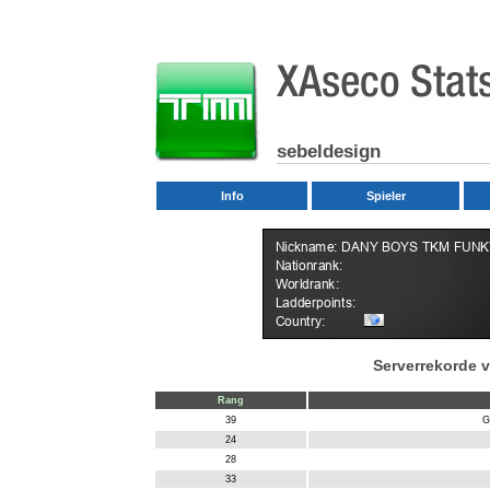
sebeldesign
Info
Spieler
Serverrekorde 
Rang
39
G
24
28
33