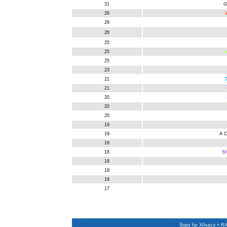
31
G
29
29
26
25
25
25
23
21
21
20
20
20
19
19
A C
18
18
S
18
18
18
17
Stats
for XAseco + RAS