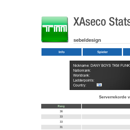
sebeldesign
Info
Spieler
Serverrekorde 
Rang
36
33
33
W
31